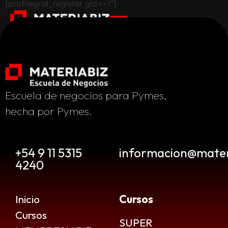
[profilegrid_register gid=»1″]
Escuela de negocios para Pymes,
hecha por Pymes.
+54 9 11 5315
informacion@mater
4240
Inicio
Cursos
Cursos
SUPER