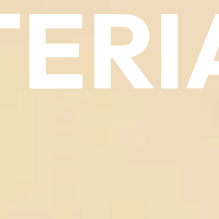
ERI
MEMBRESIABIZ
GalicIA500
El Ascenso
Docentes
Sobre MATERIA