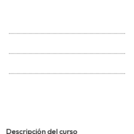
Precio regular
Próximamente
Seis semanas (12 horas)
6 clases
1 día a la semana
Formato virtual
Descripción del curso